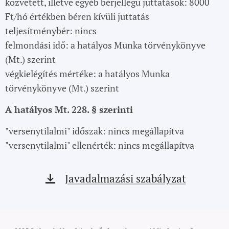
közvetett, illetve egyéb bérjellegű juttatások: 8000
Ft/hó értékben béren kívüli juttatás
teljesítménybér: nincs
felmondási idő: a hatályos Munka törvénykönyve
(Mt.) szerint
végkielégítés mértéke: a hatályos Munka
törvénykönyve (Mt.) szerint
A hatályos Mt. 228. § szerinti
"versenytilalmi" időszak: nincs megállapítva
"versenytilalmi" ellenérték: nincs megállapítva
Javadalmazási szabályzat