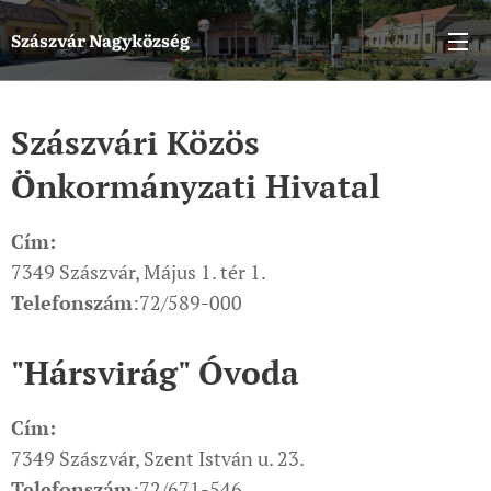
Szászvár
Nagyközség
Szászvári Közös
Önkormányzati Hivatal
Cím:
7349 Szászvár, Május 1. tér 1.
Telefonszám
:72/589-000
"Hársvirág" Óvoda
Cím:
7349 Szászvár, Szent István u. 23.
Telefonszám
:72/671-546