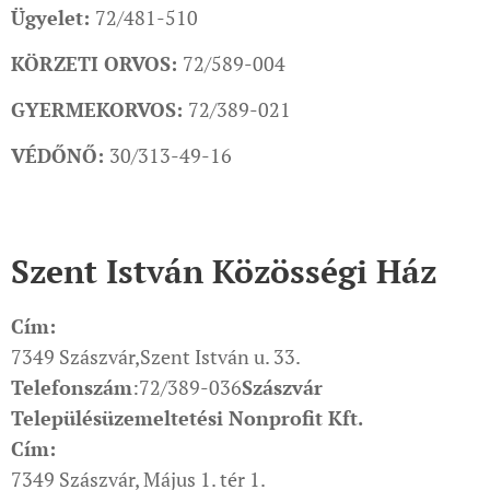
Ügyelet:
72/481-510
KÖRZETI ORVOS:
72/589-004
GYERMEKORVOS:
72/389-021
VÉDŐNŐ:
30/313-49-16
Szent István Közösségi Ház
Cím:
7349 Szászvár,Szent István u. 33.
Telefonszám
:72/389-036
Szászvár
Településüzemeltetési Nonprofit Kft.
Cím:
7349 Szászvár, Május 1. tér 1.