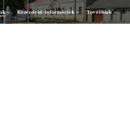
nk
Közérdekű informácíók
Továbbiak