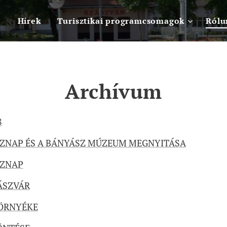
Hírek
Turisztikai programcsomagok
Rólu
Archívum
8
ÁSZNAP ÉS A BÁNYÁSZ MÚZEUM MEGNYITÁSA
SZNAP
ÁSZVÁR
KÖRNYÉKE