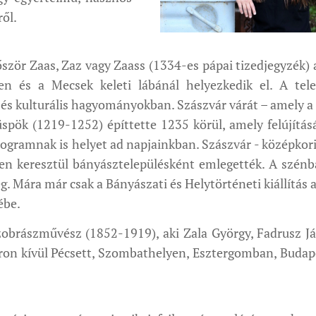
ől.
ör Zaas, Zaz vagy Zaass (1334-es pápai tizedjegyzék) a
en és a Mecsek keleti lábánál helyezkedik el. A tel
és kulturális hagyományokban. Szászvár várát – amely a 
üspök (1219-1252) építtette 1235 körül, amely felújítás
rogramnak is helyet ad napjainkban. Szászvár - középkori
ken keresztül bányásztelepülésként emlegették. A szénb
. Mára már csak a Bányászati és Helytörténeti kiállítás 
ébe.
zobrászművész (1852-1919), aki Zala György, Fadrusz Já
áron kívül Pécsett, Szombathelyen, Esztergomban, Budap