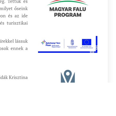
eg. Tettük és
amilyet őseink
ron és az ide
s turisztikai
írekkel lássuk
kosok ennek a
idák Krisztina
polgármester