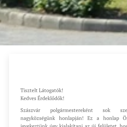
Tisztelt Látogatók!
Kedves Érdeklődők!
Szászvár polgármestereként sok sze
nagyközségünk honlapján! Ez a honlap Ön
igyekeztünk úgy kialakítani az új felületet, h