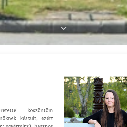
retettel köszöntöm
öknek készült, ezért
ogy egyértelmű, hasznos