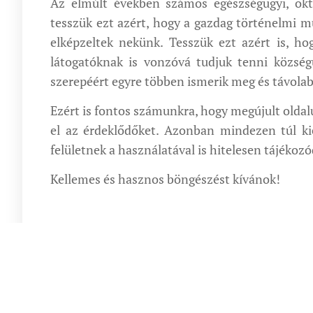
Az elmúlt években számos egészségügyi, oktat
tesszük ezt azért, hogy a gazdag történelmi mú
elképzeltek nekünk. Tesszük ezt azért is, h
látogatóknak is vonzóvá tudjuk tenni községü
szerepéért egyre többen ismerik meg és távolabb
Ezért is fontos számunkra, hogy megújult oldal
el az érdeklődőket. Azonban mindezen túl ki
felületnek a használatával is hitelesen tájéko
Kellemes és hasznos böngészést kívánok!