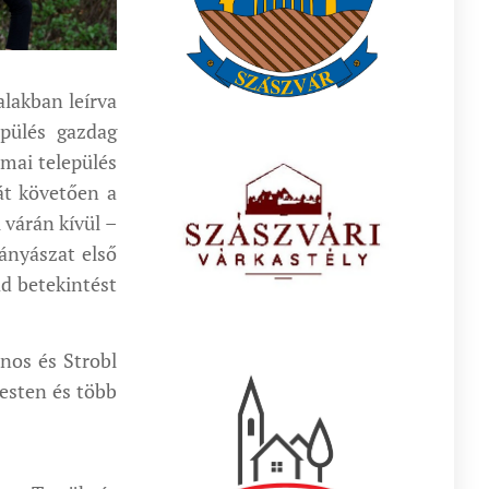
lakban leírva
epülés gazdag
mai település
át követően a
 várán kívül –
ányászat első
ad betekintést
nos és Strobl
esten és több