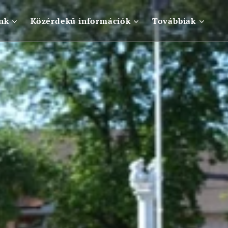
nk
Közérdekű informácíók
Továbbiak