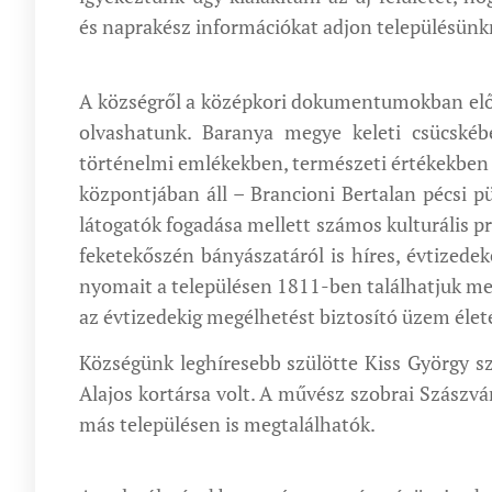
és naprakész információkat adjon településünkr
A községről a középkori dokumentumokban elősz
olvashatunk. Baranya megye keleti csücskéb
történelmi emlékekben, természeti értékekben 
központjában áll – Brancioni Bertalan pécsi p
látogatók fogadása mellett számos kulturális p
feketekőszén bányászatáról is híres, évtizede
nyomait a településen 1811-ben találhatjuk meg
az évtizedekig megélhetést biztosító üzem élet
Községünk leghíresebb szülötte Kiss György s
Alajos kortársa volt. A művész szobrai Szászv
más településen is megtalálhatók.