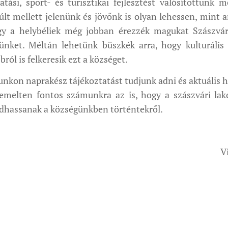
ási, sport- és turisztikai fejlesztést valósítottunk m
lt mellett jelenünk és jövőnk is olyan lehessen, mint 
ogy a helybéliek még jobban érezzék magukat Szászvá
nket. Méltán lehetünk büszkék arra, hogy kulturális é
ról is felkeresik ezt a községet.
unkon naprakész tájékoztatást tudjunk adni és aktuális h
emelten fontos számunkra az is, hogy a szászvári la
zódhassanak a községünkben történtekről.
V